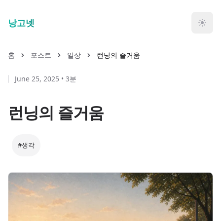
Skip to main content
낭고넷
홈
포스트
일상
런닝의 즐거움
June 25, 2025
•
3분
런닝의 즐거움
#생각