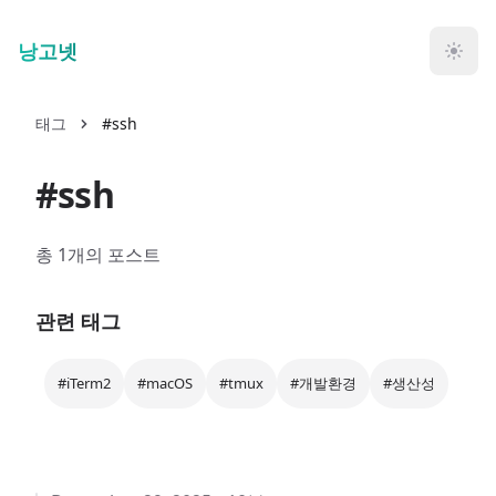
Skip to main content
낭고넷
태그
#ssh
#ssh
총 1개의 포스트
관련 태그
#iTerm2
#macOS
#tmux
#개발환경
#생산성